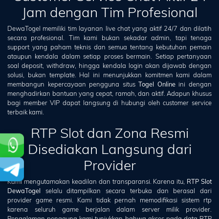
Jam dengan Tim Profesional
DewaTogel memiliki tim layanan live chat yang aktif 24/7 dan dilatih
secara profesional. Tim kami bukan sekadar admin, tapi tenaga
support yang paham teknis dan semua tentang kebutuhan pemain
ataupun kendala dalam setiap proses bermain. Setiap pertanyaan
soal deposit, withdraw, hingga kendala login akan dijawab dengan
solusi, bukan template. Hal ini menunjukkan komitmen kami dalam
membangun kepercayaan pengguna situs
Togel Online
ini dengan
menghadirkan bantuan yang cepat, ramah, dan aktif. Adapun khusus
bagi member VIP dapat langsung di hubungi oleh customer service
terbaik kami.
RTP Slot dan Zona Resmi
Disediakan Langsung dari
Provider
Kami mengutamakan keadilan dan transparansi. Karena itu,
RTP Slot
DewaTogel
selalu ditampilkan secara terbuka dan berasal dari
provider game resmi. Kami tidak pernah memodifikasi sistem rtp
karena seluruh game berjalan dalam server milik provider.
Pengalaman pengguna kami tunjukkan bahwa akses pada data RTP